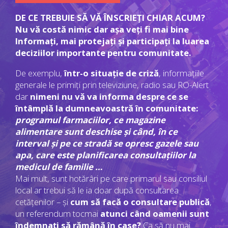
DE CE TREBUIE SĂ VĂ ÎNSCRIEȚI CHIAR ACUM?
Nu vă costă nimic dar așa veți fi mai bine
Informați, mai protejați și participați la luarea
deciziilor importante pentru comunitate.
De exemplu,
într-o situație de criză
, informațiile
generale le primiți prin televiziune, radio sau RO-Alert
dar
nimeni nu vă va informa despre ce se
întâmplă la dumneavoastră în comunitate:
programul farmaciilor, ce magazine
alimentare sunt deschise și când, în ce
interval și pe ce stradă se opresc gazele sau
apa, care este planificarea consultațiilor la
medicul de familie …
Mai mult, sunt hotărâri pe care primarul sau consiliul
local ar trebui să le ia doar după consultarea
cetățenilor – și
cum să facă o consultare publică
,
un referendum tocmai
atunci când oamenii sunt
îndemnați să rămână în case?
Ca să nu mai