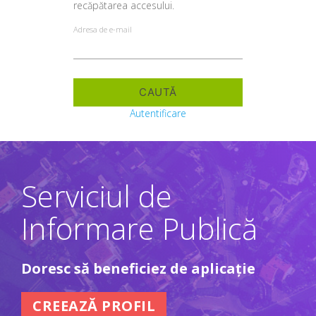
recăpătarea accesului.
Adresa de e-mail
Autentificare
Serviciul de
Informare Publică
Doresc să beneficiez de aplicație
CREEAZĂ PROFIL